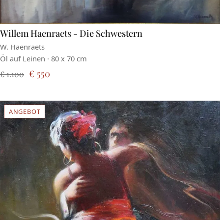
Willem Haenraets - Die Schwestern
W. Haenraets
Öl auf Leinen · 80 x 70 cm
€ 550
€ 1.100
ANGEBOT