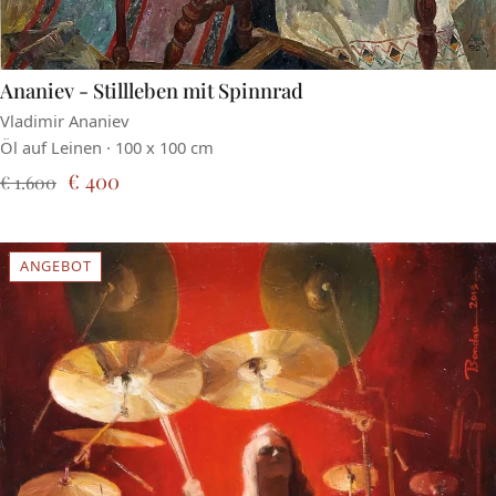
Ananiev - Stillleben mit Spinnrad
Vladimir Ananiev
Öl auf Leinen · 100 x 100 cm
€ 400
€ 1.600
ANGEBOT